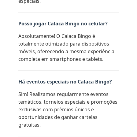
especiais.
Posso jogar Calaca Bingo no celular?
Absolutamente! O Calaca Bingo é
totalmente otimizado para dispositivos
móveis, oferecendo a mesma experiência
completa em smartphones e tablets.
Há eventos especiais no Calaca Bingo?
Sim! Realizamos regularmente eventos
temáticos, torneios especiais e promoções
exclusivas com prêmios únicos e
oportunidades de ganhar cartelas
gratuitas.