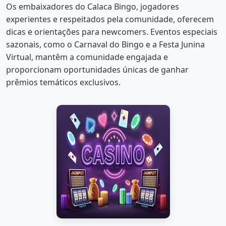
Os embaixadores do Calaca Bingo, jogadores
experientes e respeitados pela comunidade, oferecem
dicas e orientações para newcomers. Eventos especiais
sazonais, como o Carnaval do Bingo e a Festa Junina
Virtual, mantêm a comunidade engajada e
proporcionam oportunidades únicas de ganhar
prêmios temáticos exclusivos.