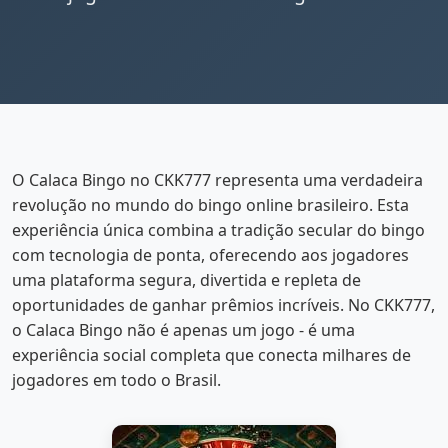
O Calaca Bingo no CKK777 representa uma verdadeira
revolução no mundo do bingo online brasileiro. Esta
experiência única combina a tradição secular do bingo
com tecnologia de ponta, oferecendo aos jogadores
uma plataforma segura, divertida e repleta de
oportunidades de ganhar prêmios incríveis. No CKK777,
o Calaca Bingo não é apenas um jogo - é uma
experiência social completa que conecta milhares de
jogadores em todo o Brasil.