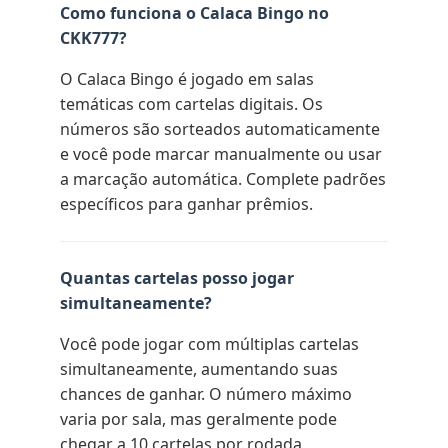
Como funciona o Calaca Bingo no
CKK777?
O Calaca Bingo é jogado em salas
temáticas com cartelas digitais. Os
números são sorteados automaticamente
e você pode marcar manualmente ou usar
a marcação automática. Complete padrões
específicos para ganhar prêmios.
Quantas cartelas posso jogar
simultaneamente?
Você pode jogar com múltiplas cartelas
simultaneamente, aumentando suas
chances de ganhar. O número máximo
varia por sala, mas geralmente pode
chegar a 10 cartelas por rodada.