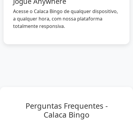
Jogue Anywhere
Acesse o Calaca Bingo de qualquer dispositivo,
a qualquer hora, com nossa plataforma
totalmente responsiva.
Perguntas Frequentes -
Calaca Bingo