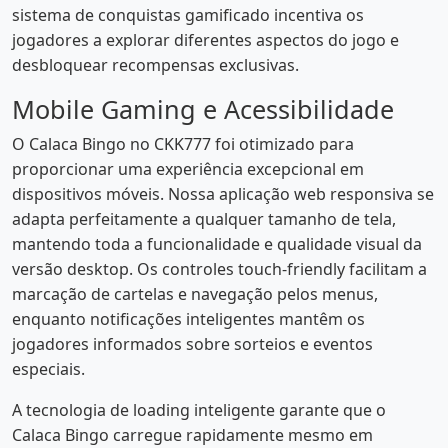
sistema de conquistas gamificado incentiva os
jogadores a explorar diferentes aspectos do jogo e
desbloquear recompensas exclusivas.
Mobile Gaming e Acessibilidade
O Calaca Bingo no CKK777 foi otimizado para
proporcionar uma experiência excepcional em
dispositivos móveis. Nossa aplicação web responsiva se
adapta perfeitamente a qualquer tamanho de tela,
mantendo toda a funcionalidade e qualidade visual da
versão desktop. Os controles touch-friendly facilitam a
marcação de cartelas e navegação pelos menus,
enquanto notificações inteligentes mantêm os
jogadores informados sobre sorteios e eventos
especiais.
A tecnologia de loading inteligente garante que o
Calaca Bingo carregue rapidamente mesmo em