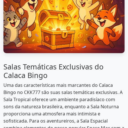
Salas Temáticas Exclusivas do
Calaca Bingo
Uma das características mais marcantes do Calaca
Bingo no CKK777 são suas salas temáticas exclusivas. A
Sala Tropical oferece um ambiente paradisíaco com
sons da natureza brasileira, enquanto a Sala Noturna
proporciona uma atmosfera mais intimista e
sofisticada. Para os aventureiros, a Sala Espacial
combina elementos do nosso popular Space Max com a