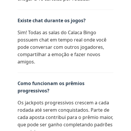
Existe chat durante os jogos?
Sim! Todas as salas do Calaca Bingo
possuem chat em tempo real onde você
pode conversar com outros jogadores,
compartilhar a emoção e fazer novos
amigos.
Como funcionam os prêmios
progressivos?
Os jackpots progressivos crescem a cada
rodada até serem conquistados. Parte de
cada aposta contribui para o prêmio maior,
que pode ser ganho completando padrões